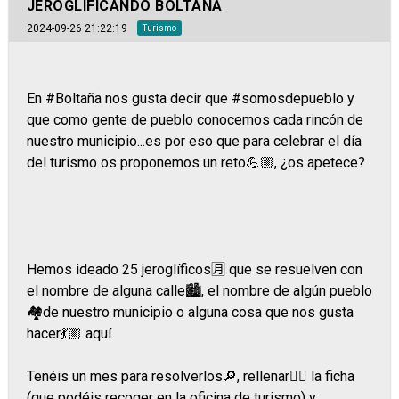
JEROGLIFICANDO BOLTAÑA
2024-09-26 21:22:19
Turismo
En #Boltaña nos gusta decir que #somosdepueblo y
que como gente de pueblo conocemos cada rincón de
nuestro municipio...es por eso que para celebrar el día
del turismo os proponemos un reto💪🏼, ¿os apetece?
Hemos ideado 25 jeroglíficos🈷️ que se resuelven con
el nombre de alguna calle🏙️, el nombre de algún pueblo
🏘️de nuestro municipio o alguna cosa que nos gusta
hacer💃🏼 aquí.
Tenéis un mes para resolverlos🔎, rellenar✍🏼 la ficha
(que podéis recoger en la oficina de turismo) y