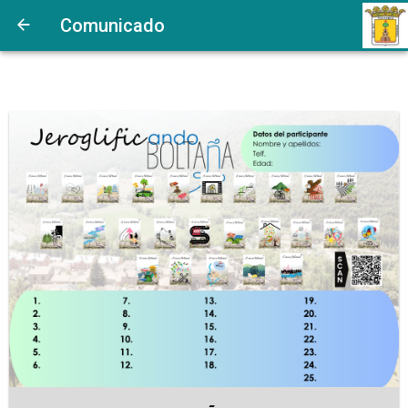
https://www.bandomovil.com/userFiles/qI/qIXnnJeroglificandoBoltaa
Comunicado
no esimagen